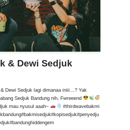
k & Dewi Sedjuk
& Dewi Sedjuk lagi dimanaa iniii…? Yak
 Cabang Sedjuk Bandung nih, Fwreeend
djuk mau nyusul aaah~
#thirdwavebakmi
ukbandung#bakmisedjuk#kopisedjuk#penyedju
edjuk#bandunghiddengem