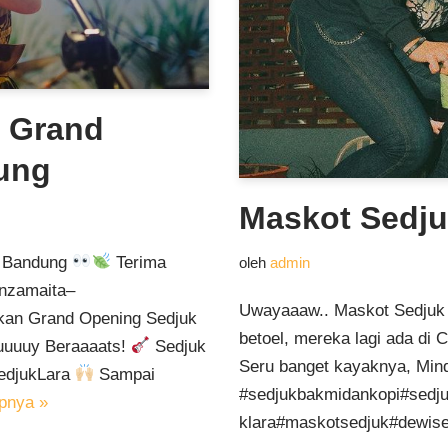
a Grand
ung
Maskot Sedju
k Bandung
Terima
oleh
admin
anzamaita–
Uwayaaaw.. Maskot Sedjuk 
kan Grand Opening Sedjuk
betoel, mereka lagi ada di
uuuuy Beraaaats!
Sedjuk
Seru banget kayaknya, Min
yedjukLara
Sampai
#sedjukbakmidankopi#sedj
pnya »
klara#maskotsedjuk#dewis