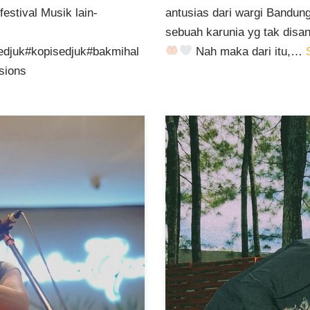
estival Musik lain-
antusias dari wargi Bandun
sebuah karunia yg tak disan
edjuk#kopisedjuk#bakmihal
Nah maka dari itu,…
sions