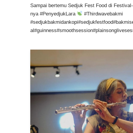
Sampai bertemu Sedjuk Fest Food di Festival-f
nya #PenyedjukLara
#Thirdwavebakmi
#sedjukbakmidankopi#sedjukfestfood#bakmis
al#guinness#smoothsession#plainsongliveses