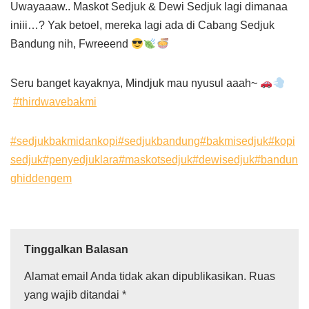
Uwayaaaw.. Maskot Sedjuk & Dewi Sedjuk lagi dimanaa
iniii…? Yak betoel, mereka lagi ada di Cabang Sedjuk
Bandung nih, Fwreeend
Seru banget kayaknya, Mindjuk mau nyusul aaah~
#thirdwavebakmi
#sedjukbakmidankopi
#sedjukbandung
#bakmisedjuk
#kopi
sedjuk
#penyedjuklara
#maskotsedjuk
#dewisedjuk
#bandun
ghiddengem
Tinggalkan Balasan
Alamat email Anda tidak akan dipublikasikan.
Ruas
yang wajib ditandai
*